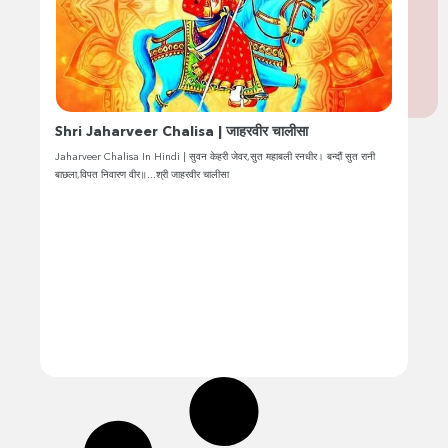
Shri Jaharveer Chalisa | जाहरवीर चालीसा
Jaharveer Chalisa In Hindi | सुवन केहरी जेवर,सुत महाबली रनधीर। बन्दौं सुत रानी
बाछला,विपत निवारण वीर॥...श्री जाहरवीर चालीसा