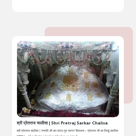
श्री प्रेतराज चालीसा | Shri Pretraj Sarkar Chalisa
श्री प्रेतराज चालीसा | गणपति की कर वंदना,गुरु चरनन चितलाय। प्रेतराज जी का लिखूं,चालीसा