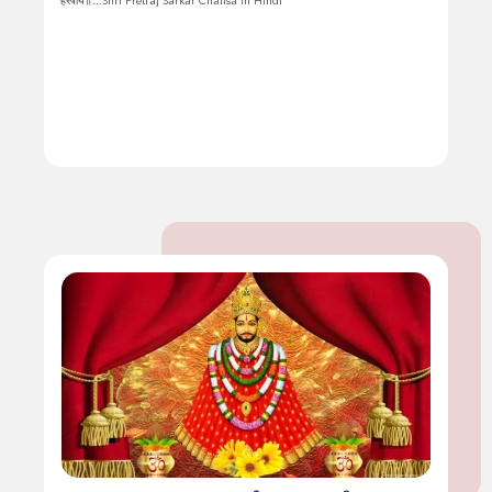
हरषाय॥...Shri Pretraj Sarkar Chalisa in Hindi