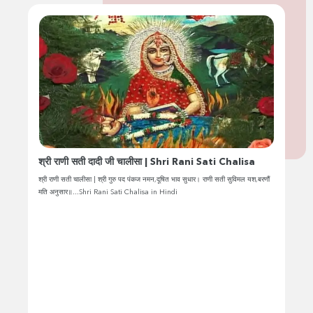
श्री राणी सती दादी जी चालीसा | Shri Rani Sati Chalisa
श्री राणी सती चालीसा | श्री गुरु पद पंकज नमन,दूषित भाव सुधार। राणी सती सुविमल यश,बरणौं
मति अनुसार॥...Shri Rani Sati Chalisa in Hindi