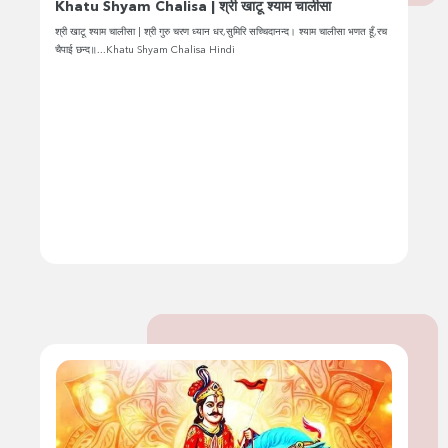
Khatu Shyam Chalisa | श्री खाटू श्याम चालीसा
श्री खाटू श्याम चालीसा | श्री गुरु चरण ध्यान धर,सुमिरि सच्चिदानन्द। श्याम चालीसा भणत हूँ,रच
चैपाई छन्द॥...Khatu Shyam Chalisa Hindi