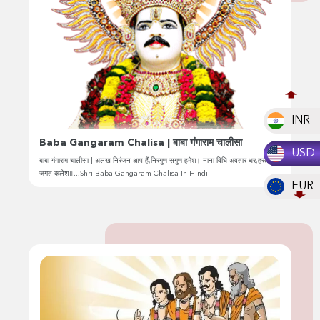
INR
Baba Gangaram Chalisa | बाबा गंगाराम चालीसा
USD
बाबा गंगाराम चालीसा | अलख निरंजन आप हैं,निरगुण सगुण हमेश। नाना विधि अवतार धर,हरते
जगत कलेश॥...Shri Baba Gangaram Chalisa In Hindi
EUR