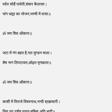
पर्वत सोहैं पार्वती,शंकर कैलासा।
भांग धतूर का भोजन,भस्मी में वासा॥
ॐ जय शिव ओंकारा॥
जटा में गंग बहत है,गल मुण्डन माला।
शेष नाग लिपटावत,ओढ़त मृगछाला॥
ॐ जय शिव ओंकारा॥
काशी में विराजे विश्वनाथ,नन्दी ब्रह्मचारी।
नित उठ दर्शन पावत,महिमा अति भारी॥