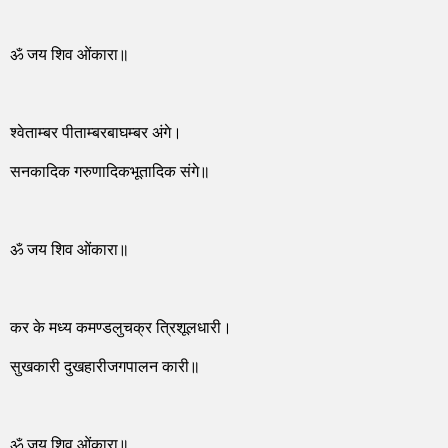
ॐ जय शिव ओंकारा॥
श्वेताम्बर पीताम्बरबाघम्बर अंगे।
सनकादिक गरुणादिकभूतादिक संगे॥
ॐ जय शिव ओंकारा॥
कर के मध्य कमण्डलुचक्र त्रिशूलधारी।
सुखकारी दुखहारीजगपालन कारी॥
ॐ जय शिव ओंकारा॥