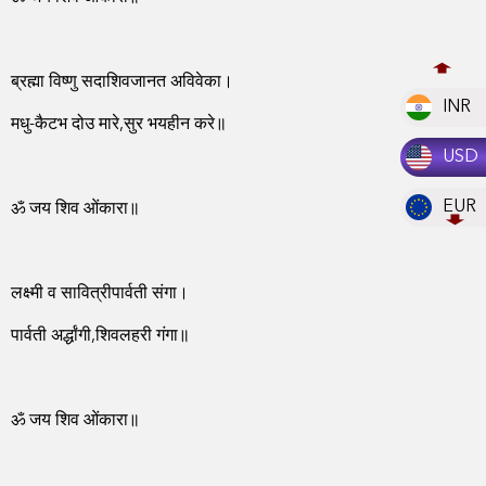
ब्रह्मा विष्णु सदाशिवजानत अविवेका।
INR
मधु-कैटभ दो‌उ मारे,सुर भयहीन करे॥
USD
EUR
ॐ जय शिव ओंकारा॥
लक्ष्मी व सावित्रीपार्वती संगा।
पार्वती अर्द्धांगी,शिवलहरी गंगा॥
ॐ जय शिव ओंकारा॥