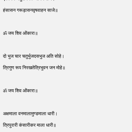
हंसासन गरूड़ासनवृषवाहन साजे॥
ॐ जय शिव ओंकारा॥
दो भुज चार चतुर्भुजदसभुज अति सोहे।
त्रिगुण रूप निरखतेत्रिभुवन जन मोहे॥
ॐ जय शिव ओंकारा॥
अक्षमाला वनमालामुण्डमाला धारी।
त्रिपुरारी कंसारीकर माला धारी॥