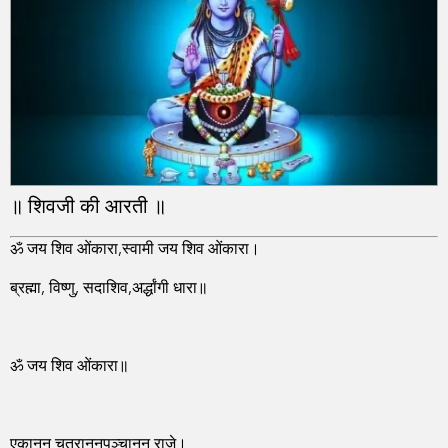
॥ शिवजी की आरती ॥
ॐ जय शिव ओंकारा,स्वामी जय शिव ओंकारा।
ब्रह्मा, विष्णु, सदाशिव,अर्द्धांगी धारा॥
ॐ जय शिव ओंकारा॥
एकानन चतुराननपञ्चानन राजे।