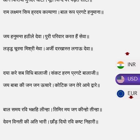
आन फिराया मुगदर घोटा।भूत जिन्द पर पड़ते सोटा॥
राम लक्ष्मन सिय ह्रदय कल्याणा।बाल रूप प्रगटे हनुमाना॥
जय हनुमन्त हठीले देवा।पुरी परिवार करत हैं सेवा॥
लड्डू चूरमा मिश्री मेवा।अर्जी दरखास्त लगाऊ देवा॥
INR
दया करे सब विधि बालाजी।संकट हरण प्रगटे बालाजी॥
USD
जय बाबा की जन जन ऊचारे।कोटिक जन तेरे आये द्वारे॥
EUR
बाल समय रवि भक्षहि लीन्हा।तिमिर मय जग कीन्हो तीन्हा॥
देवन विनती की अति भारी।छाँड़ दियो रवि कष्ट निहारी॥