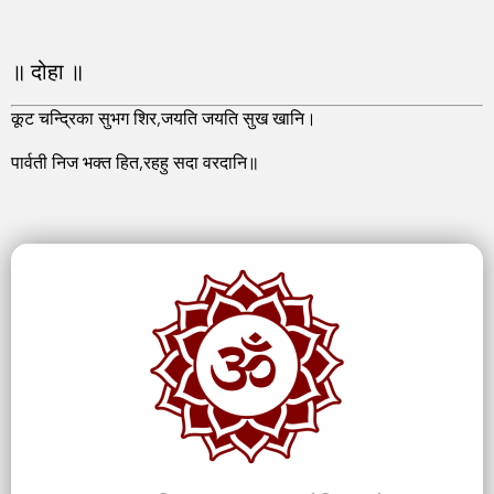
॥ दोहा ॥
कूट चन्द्रिका सुभग शिर,जयति जयति सुख खा‍नि।
पार्वती निज भक्त हित,रहहु सदा वरदानि॥