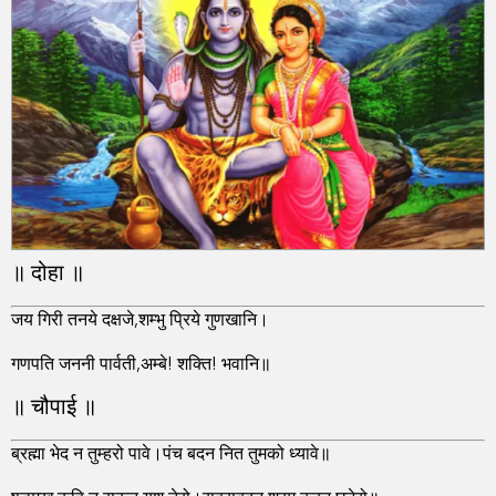
॥ दोहा ॥
जय गिरी तनये दक्षजे,शम्भु प्रिये गुणखानि।
गणपति जननी पार्वती,अम्बे! शक्ति! भवानि॥
॥ चौपाई ॥
ब्रह्मा भेद न तुम्हरो पावे।पंच बदन नित तुमको ध्यावे॥