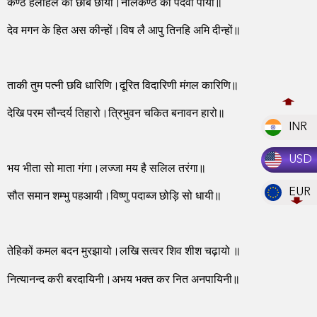
कण्ठ हलाहल को छबि छायी।नीलकण्ठ की पदवी पायी॥
देव मगन के हित अस कीन्हों।विष लै आपु तिनहि अमि दीन्हों॥
ताकी तुम पत्नी छवि धारिणि।दूरित विदारिणी मंगल कारिणि॥
देखि परम सौन्दर्य तिहारो।त्रिभुवन चकित बनावन हारो॥
INR
USD
भय भीता सो माता गंगा।लज्जा मय है सलिल तरंगा॥
EUR
सौत समान शम्भु पहआयी।विष्णु पदाब्ज छोड़ि सो धायी॥
तेहिकों कमल बदन मुरझायो।लखि सत्वर शिव शीश चढ़ायो ॥
नित्यानन्द करी बरदायिनी।अभय भक्त कर नित अनपायिनी॥