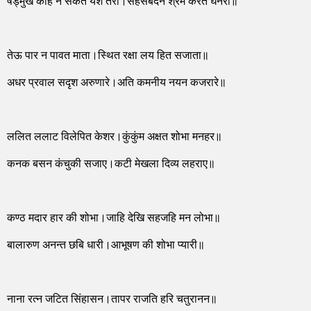
षड्मुख कहि न सकत यश तेरो।सहसबदन श्रम करत घनेरो॥
तेऊ पार न पावत माता।स्थित रक्षा लय हित सजाता॥
अधर प्रवाल सदृश अरुणारे।अति कमनीय नयन कजरारे॥
ललित ललाट विलेपित केशर।कुंकुंम अक्षत शोभा मनहर॥
कनक बसन कंचुकी सजाए।कटी मेखला दिव्य लहराए॥
कण्ठ मदार हार की शोभा।जाहि देखि सहजहि मन लोभा॥
बालारुण अनन्त छबि धारी।आभूषण की शोभा प्यारी॥
नाना रत्न जटित सिंहासन।तापर राजति हरि चतुरानन॥